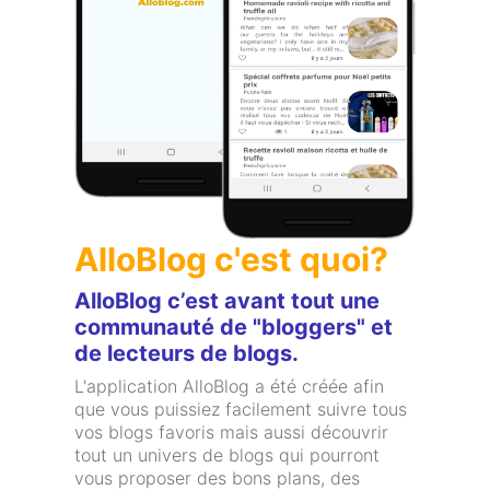
AlloBlog c'est quoi?
AlloBlog c’est avant tout une
communauté de "bloggers" et
de lecteurs de blogs.
L'application AlloBlog a été créée afin
que vous puissiez facilement suivre tous
vos blogs favoris mais aussi découvrir
tout un univers de blogs qui pourront
vous proposer des bons plans, des