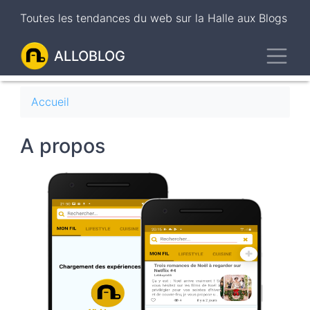
Aller
Toutes les tendances du web sur la Halle aux Blogs
au
contenu
Toggl
principal
ALLOBLOG
Fil
Accueil
d'Ariane
A propos