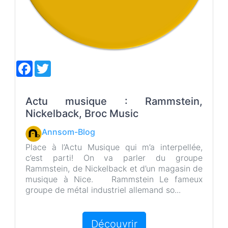
F
T
a
w
c
i
e
t
b
t
Actu musique : Rammstein,
o
e
Nickelback, Broc Music
o
r
k
Annsom-Blog
Place à l’Actu Musique qui m’a interpellée,
c’est parti! On va parler du groupe
Rammstein, de Nickelback et d’un magasin de
musique à Nice. Rammstein Le fameux
groupe de métal industriel allemand so...
Découvrir