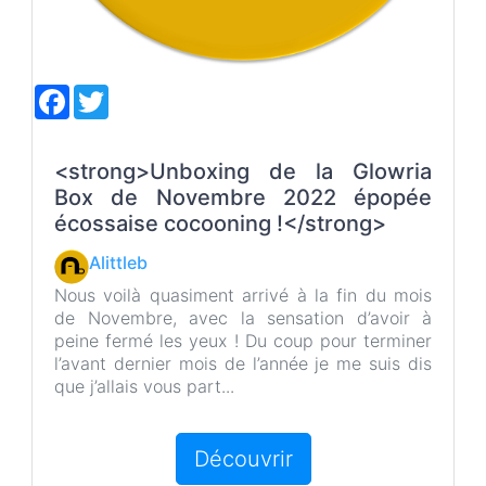
F
T
a
w
c
i
e
t
b
t
<strong>Unboxing de la Glowria
o
e
Box de Novembre 2022 épopée
o
r
k
écossaise cocooning !</strong>
Alittleb
Nous voilà quasiment arrivé à la fin du mois
de Novembre, avec la sensation d’avoir à
peine fermé les yeux ! Du coup pour terminer
l’avant dernier mois de l’année je me suis dis
que j’allais vous part...
Découvrir