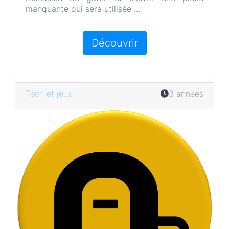
manquante qui sera utilisée ...
Découvrir
Tech et jeux
3 années