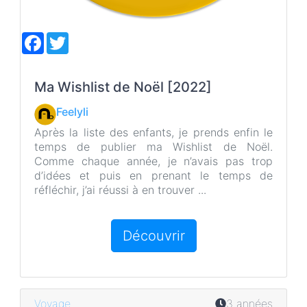
F
T
a
w
c
i
e
t
b
t
Ma Wishlist de Noël [2022]
o
e
o
r
Feelyli
k
Après la liste des enfants, je prends enfin le
temps de publier ma Wishlist de Noël.
Comme chaque année, je n’avais pas trop
d’idées et puis en prenant le temps de
réfléchir, j’ai réussi à en trouver ...
Découvrir
Voyage
3 années