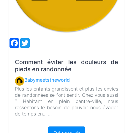
F
T
a
w
c
i
e
t
b
t
Comment éviter les douleurs de
o
e
pieds en randonnée
o
r
k
Babymeetstheworld
Plus les enfants grandissent et plus les envies
de randonnées se font sentir. Chez vous aussi
? Habitant en plein centre-ville, nous
ressentons le besoin de pouvoir nous évader
de temps en… ...