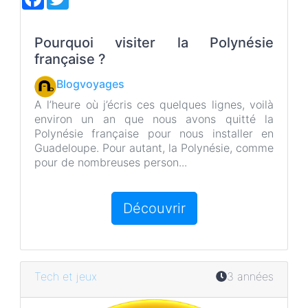
a
w
c
i
e
t
b
t
Pourquoi visiter la Polynésie
o
e
française ?
o
r
k
Blogvoyages
A l’heure où j’écris ces quelques lignes, voilà
environ un an que nous avons quitté la
Polynésie française pour nous installer en
Guadeloupe. Pour autant, la Polynésie, comme
pour de nombreuses person...
Découvrir
Tech et jeux
3 années