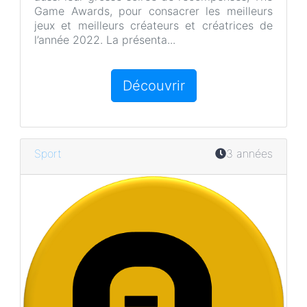
Game Awards, pour consacrer les meilleurs
jeux et meilleurs créateurs et créatrices de
l’année 2022. La présenta...
Découvrir
Sport
3 années