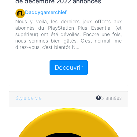
de décembre 2022 annoncés
o
r
k
Daddygamerchief
Nous y voilà, les derniers jeux offerts aux
abonnés du PlayStation Plus Essential (et
supérieur) ont été dévoilés. Encore une fois,
nous sommes bien gâtés. C’est normal, me
direz-vous, c’est bientôt N...
Découvrir
Style de vie
3 années