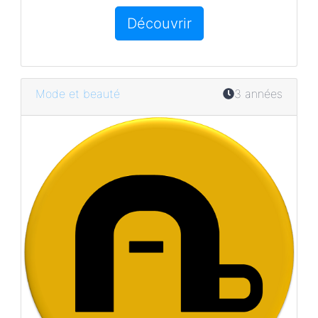
Découvrir
Mode et beauté
3 années