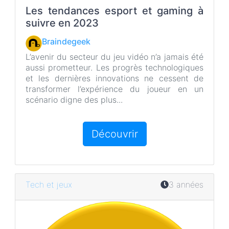
b
t
Les tendances esport et gaming à
o
e
suivre en 2023
o
r
k
Braindegeek
L’avenir du secteur du jeu vidéo n’a jamais été
aussi prometteur. Les progrès technologiques
et les dernières innovations ne cessent de
transformer l’expérience du joueur en un
scénario digne des plus...
Découvrir
Tech et jeux
3 années