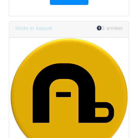
Mode et beauté
3 années