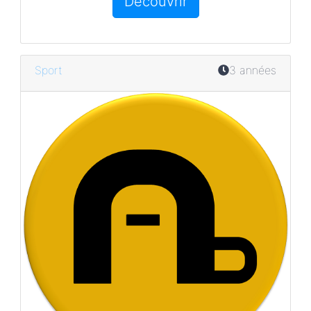
Découvrir
Sport
3 années