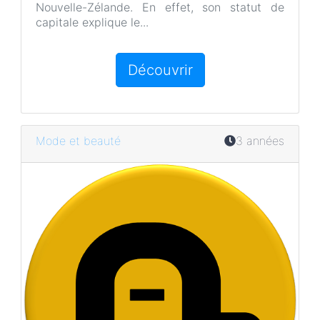
Nouvelle-Zélande. En effet, son statut de
capitale explique le...
Découvrir
Mode et beauté
3 années