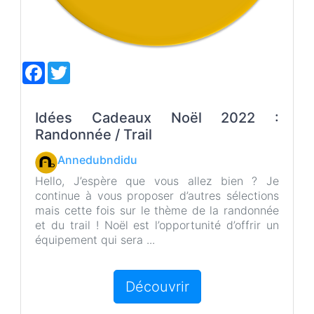
F
T
a
w
c
i
e
t
b
t
Idées Cadeaux Noël 2022 :
o
e
Randonnée / Trail
o
r
k
Annedubndidu
Hello, J’espère que vous allez bien ? Je
continue à vous proposer d’autres sélections
mais cette fois sur le thème de la randonnée
et du trail ! Noël est l’opportunité d’offrir un
équipement qui sera ...
Découvrir