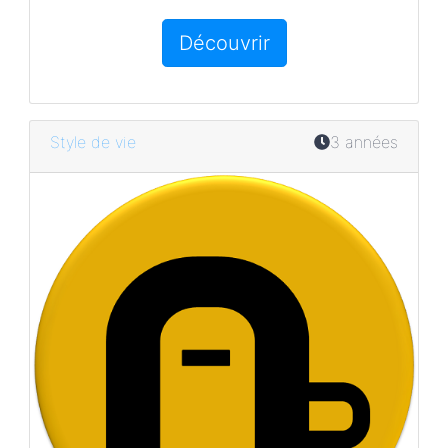
Découvrir
Style de vie
3 années