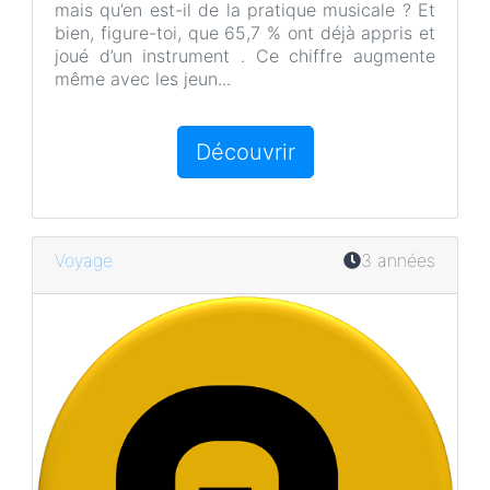
mais qu’en est-il de la pratique musicale ? Et
bien, figure-toi, que 65,7 % ont déjà appris et
joué d’un instrument . Ce chiffre augmente
même avec les jeun...
Découvrir
Voyage
3 années