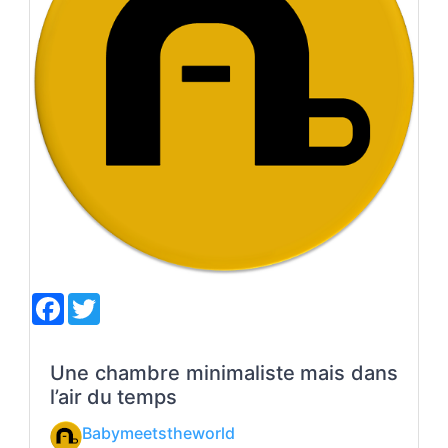
F
T
a
w
c
i
e
t
b
t
Une chambre minimaliste mais dans
o
e
l’air du temps
o
r
k
Babymeetstheworld