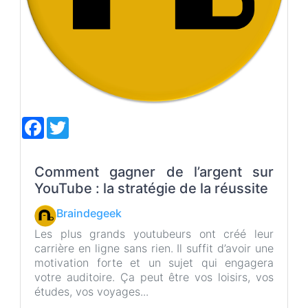
F
T
a
w
c
i
e
t
b
t
Comment gagner de l’argent sur
o
e
YouTube : la stratégie de la réussite
o
r
k
Braindegeek
Les plus grands youtubeurs ont créé leur
carrière en ligne sans rien. Il suffit d’avoir une
motivation forte et un sujet qui engagera
votre auditoire. Ça peut être vos loisirs, vos
études, vos voyages...