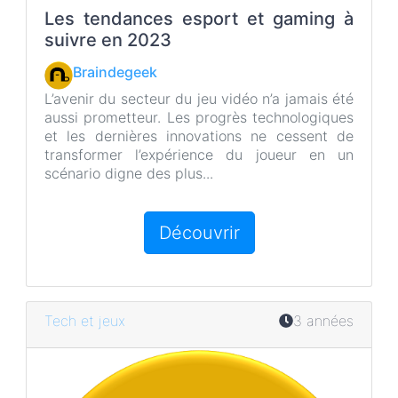
b
t
Les tendances esport et gaming à
o
e
suivre en 2023
o
r
k
Braindegeek
L’avenir du secteur du jeu vidéo n’a jamais été
aussi prometteur. Les progrès technologiques
et les dernières innovations ne cessent de
transformer l’expérience du joueur en un
scénario digne des plus...
Découvrir
Tech et jeux
3 années