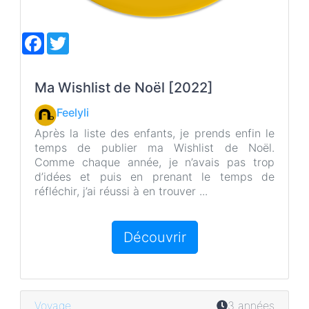
F
T
a
w
c
i
e
t
b
t
Ma Wishlist de Noël [2022]
o
e
o
r
Feelyli
k
Après la liste des enfants, je prends enfin le
temps de publier ma Wishlist de Noël.
Comme chaque année, je n’avais pas trop
d’idées et puis en prenant le temps de
réfléchir, j’ai réussi à en trouver ...
Découvrir
Voyage
3 années