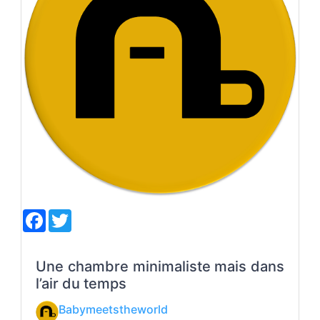
F
T
a
w
c
i
e
t
b
t
Une chambre minimaliste mais dans
o
e
l’air du temps
o
r
k
Babymeetstheworld