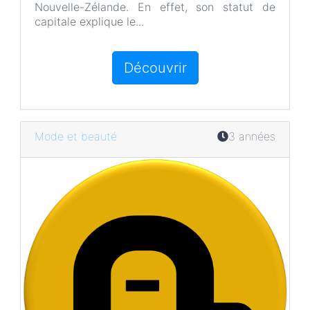
Nouvelle-Zélande. En effet, son statut de
capitale explique le...
Découvrir
Mode et beauté
3 années