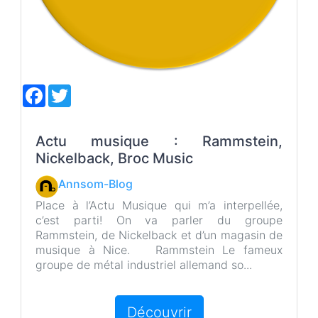
F
T
a
w
c
i
e
t
b
t
Actu musique : Rammstein,
o
e
Nickelback, Broc Music
o
r
k
Annsom-Blog
Place à l’Actu Musique qui m’a interpellée,
c’est parti! On va parler du groupe
Rammstein, de Nickelback et d’un magasin de
musique à Nice. Rammstein Le fameux
groupe de métal industriel allemand so...
Découvrir