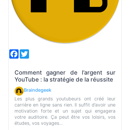
F
T
a
w
c
i
e
t
b
t
Comment gagner de l’argent sur
o
e
YouTube : la stratégie de la réussite
o
r
k
Braindegeek
Les plus grands youtubeurs ont créé leur
carrière en ligne sans rien. Il suffit d’avoir une
motivation forte et un sujet qui engagera
votre auditoire. Ça peut être vos loisirs, vos
études, vos voyages...