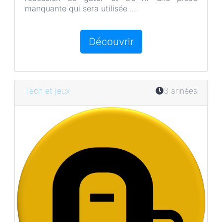
manquante qui sera utilisée ...
Découvrir
Tech et jeux
3 années