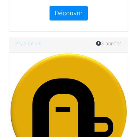
Découvrir
Style de vie
3 années