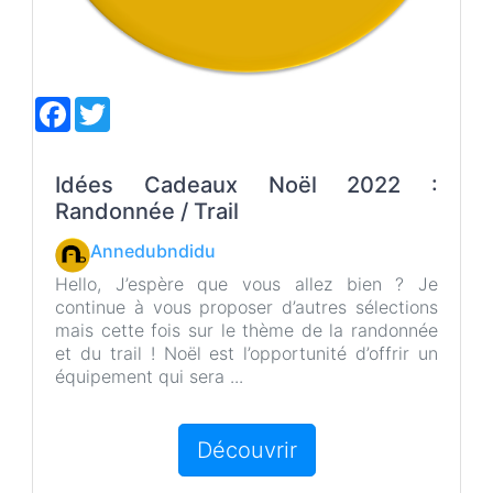
F
T
a
w
c
i
e
t
b
t
Idées Cadeaux Noël 2022 :
o
e
Randonnée / Trail
o
r
k
Annedubndidu
Hello, J’espère que vous allez bien ? Je
continue à vous proposer d’autres sélections
mais cette fois sur le thème de la randonnée
et du trail ! Noël est l’opportunité d’offrir un
équipement qui sera ...
Découvrir