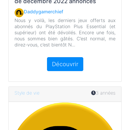
de décembre 2022 annoncés
o
r
k
Daddygamerchief
Nous y voilà, les derniers jeux offerts aux
abonnés du PlayStation Plus Essential (et
supérieur) ont été dévoilés. Encore une fois,
nous sommes bien gâtés. C’est normal, me
direz-vous, c’est bientôt N...
Découvrir
Style de vie
3 années