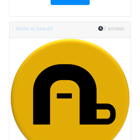
Mode et beauté
3 années