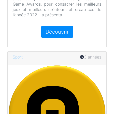
Game Awards, pour consacrer les meilleurs
jeux et meilleurs créateurs et créatrices de
l’année 2022. La présenta...
Découvrir
Sport
3 années