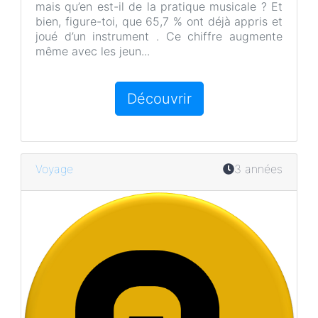
mais qu’en est-il de la pratique musicale ? Et
bien, figure-toi, que 65,7 % ont déjà appris et
joué d’un instrument . Ce chiffre augmente
même avec les jeun...
Découvrir
Voyage
3 années