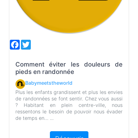
F
T
a
w
c
i
e
t
b
t
Comment éviter les douleurs de
o
e
pieds en randonnée
o
r
k
Babymeetstheworld
Plus les enfants grandissent et plus les envies
de randonnées se font sentir. Chez vous aussi
? Habitant en plein centre-ville, nous
ressentons le besoin de pouvoir nous évader
de temps en… ...