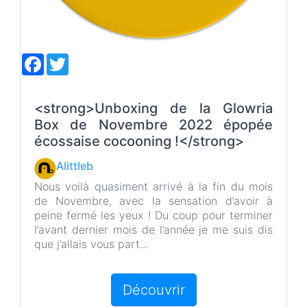
F
T
a
w
c
i
e
t
b
t
<strong>Unboxing de la Glowria
o
e
Box de Novembre 2022 épopée
o
r
k
écossaise cocooning !</strong>
Alittleb
Nous voilà quasiment arrivé à la fin du mois
de Novembre, avec la sensation d’avoir à
peine fermé les yeux ! Du coup pour terminer
l’avant dernier mois de l’année je me suis dis
que j’allais vous part...
Découvrir