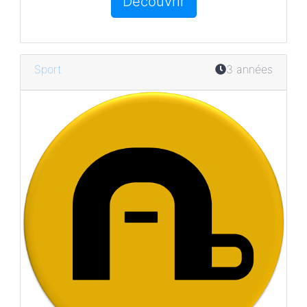
Découvrir
Sport
3 années