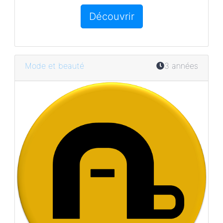
Découvrir
Mode et beauté
3 années