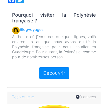
a
w
c
i
e
t
b
t
Pourquoi visiter la Polynésie
o
e
française ?
o
r
k
Blogvoyages
A l’heure où j’écris ces quelques lignes, voilà
environ un an que nous avons quitté la
Polynésie française pour nous installer en
Guadeloupe. Pour autant, la Polynésie, comme
pour de nombreuses person...
Découvrir
Tech et jeux
3 années